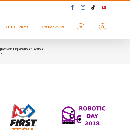
Facebook
Instagram
Tiktok
YouTube
LCCI Exams
Επικοινωνία
οτικού Γυμνασίου Λυκείου
ής