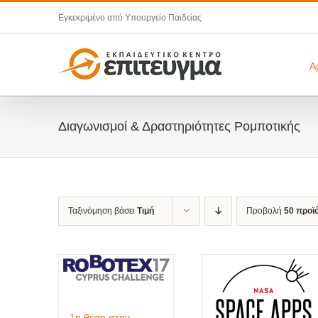
Μετάβαση
Εγκεκριμένο από Υπουργείο Παιδείας
στο
περιεχόμενο
Α
Διαγωνισμοί & Δραστηριότητες Ρομποτικής
Ταξινόμηση βάσει
Τιμή
Προβολή
50 προϊ
1η θέση στον