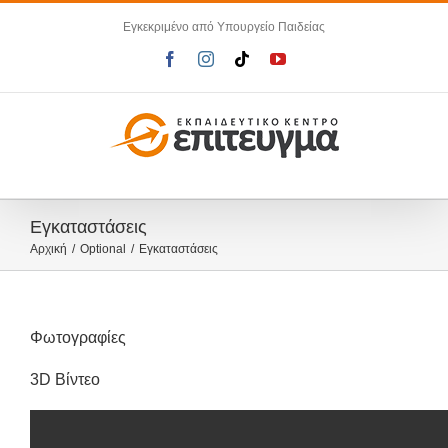
Μετάβαση
Εγκεκριμένο από Υπουργείο Παιδείας
στο
περιεχόμενο
Facebook
Instagram
Tiktok
YouTube
Εγκαταστάσεις
Αρχική
Optional
Εγκαταστάσεις
Φωτογραφίες
3D Βίντεο