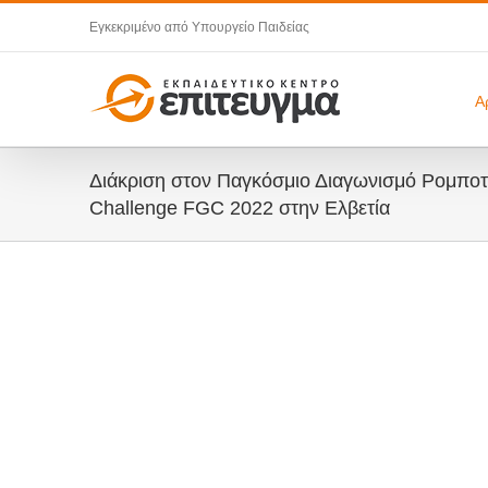
Μετάβαση
Εγκεκριμένο από Υπουργείο Παιδείας
στο
περιεχόμενο
Α
Διάκριση στον Παγκόσμιο Διαγωνισμό Ρομποτι
Challenge FGC 2022 στην Ελβετία