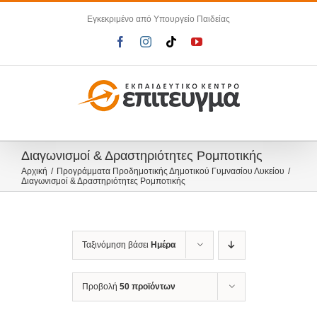
Μετάβαση
Εγκεκριμένο από Υπουργείο Παιδείας
στο
περιεχόμενο
Facebook
Instagram
Tiktok
YouTube
Διαγωνισμοί & Δραστηριότητες Ρομποτικής
Αρχική
Προγράμματα Προδημοτικής Δημοτικού Γυμνασίου Λυκείου
Διαγωνισμοί & Δραστηριότητες Ρομποτικής
Ταξινόμηση βάσει
Ημέρα
Προβολή
50 προϊόντων