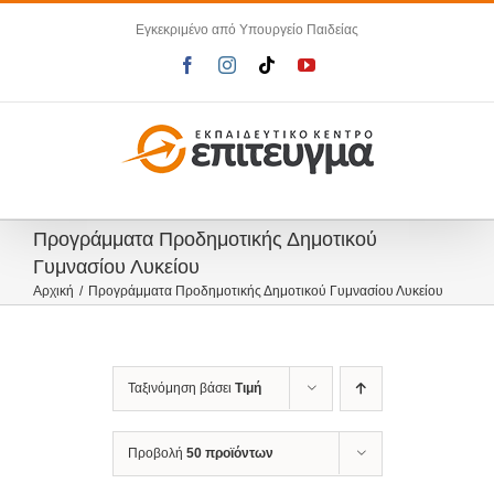
Μετάβαση
Εγκεκριμένο από Υπουργείο Παιδείας
στο
περιεχόμενο
Facebook
Instagram
Tiktok
YouTube
Προγράμματα Προδημοτικής Δημοτικού
Γυμνασίου Λυκείου
Αρχική
Προγράμματα Προδημοτικής Δημοτικού Γυμνασίου Λυκείου
Ταξινόμηση βάσει
Τιμή
Προβολή
50 προϊόντων