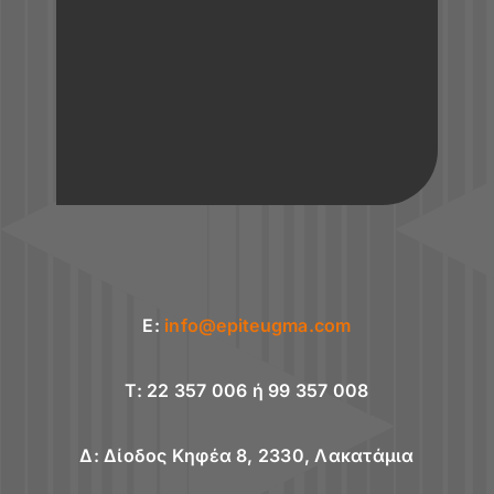
E:
info@epiteugma.com
T: 22 357 006 ή 99 357 008
Δ: Δίοδος Κηφέα 8, 2330, Λακατάμια