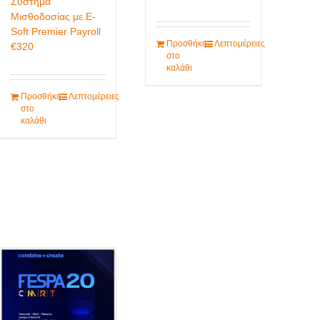
Σύστημα
Μισθοδοσίας με E-
Soft Premier Payroll
Προσθήκη
Λεπτομέρειες
€
320
στο
καλάθι
Προσθήκη
Λεπτομέρειες
στο
καλάθι