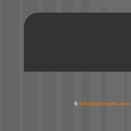
E:
info@epiteugma.com