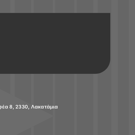
φέα 8, 2330, Λακατάμια