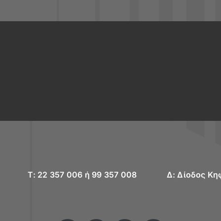
T: 22 357 006 ή 99 357 008
Δ: Δίοδος Κη