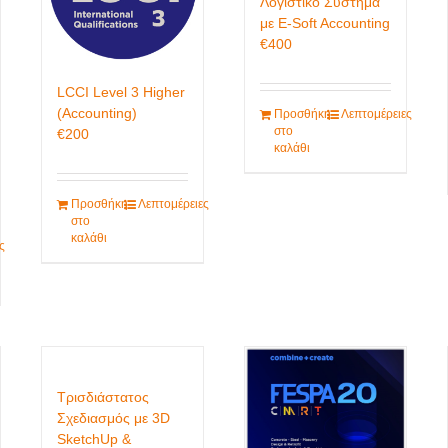
Λογιστικό Σύστημα
με E-Soft Accounting
€
400
LCCI Level 3 Higher
(Accounting)
Προσθήκη
Λεπτομέρειες
στο
€
200
καλάθι
Προσθήκη
Λεπτομέρειες
στο
καλάθι
ς
Τρισδιάστατος
Σχεδιασμός με 3D
SketchUp &