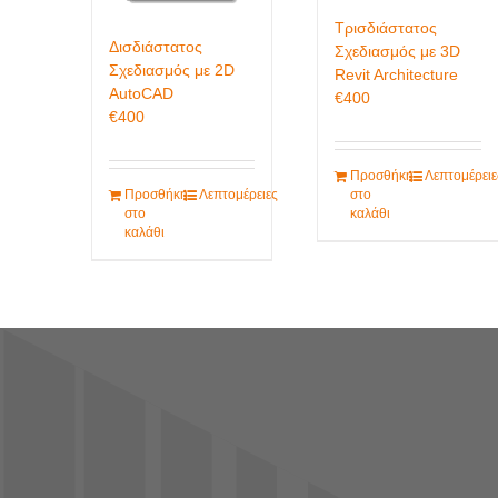
Τρισδιάστατος
Δισδιάστατος
Σχεδιασμός με 3D
Σχεδιασμός με 2D
Revit Architecture
AutoCAD
€
400
€
400
Προσθήκη
Λεπτομέρειε
Προσθήκη
Λεπτομέρειες
στο
στο
καλάθι
καλάθι