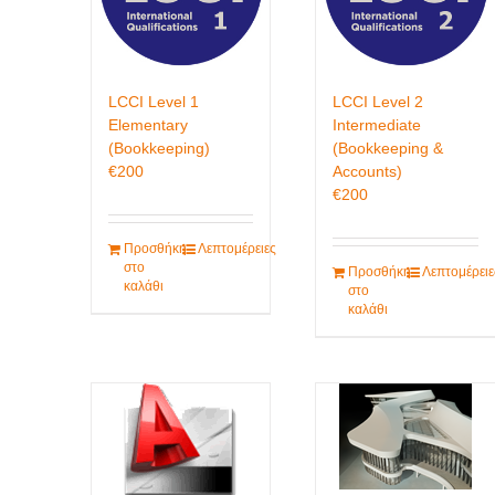
LCCI Level 1
LCCI Level 2
Elementary
Intermediate
(Bookkeeping)
(Bookkeeping &
€
200
Accounts)
€
200
Προσθήκη
Λεπτομέρειες
στο
Προσθήκη
Λεπτομέρειε
καλάθι
στο
καλάθι