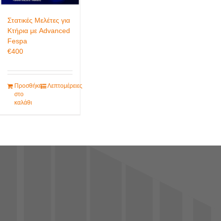
Στατικές Μελέτες για
Κτήρια με Advanced
Fespa
€
400
Προσθήκη
Λεπτομέρειες
στο
καλάθι