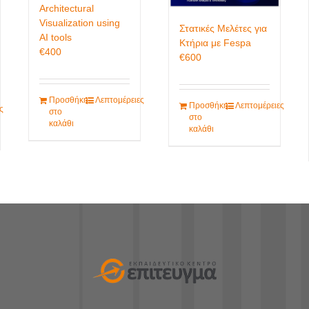
Architectural
Visualization using
Στατικές Μελέτες για
AI tools
Κτήρια με Fespa
€
400
€
600
Προσθήκη
Λεπτομέρειες
Προσθήκη
Λεπτομέρειες
ς
στο
στο
καλάθι
καλάθι