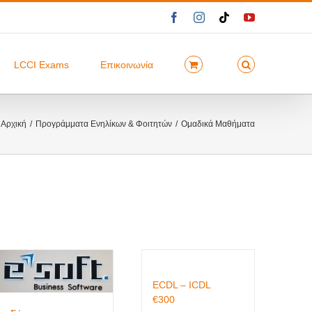
Facebook
Instagram
Tiktok
YouTube
LCCI Exams
Επικοινωνία
Αρχική
Προγράμματα Ενηλίκων & Φοιτητών
Ομαδικά Μαθήματα
ECDL – ICDL
€
300