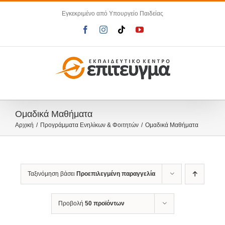
Μετάβαση
Εγκεκριμένο από Υπουργείο Παιδείας
στο
περιεχόμενο
Facebook
Instagram
Tiktok
YouTube
Ομαδικά Μαθήματα
Αρχική
Προγράμματα Ενηλίκων & Φοιτητών
Ομαδικά Μαθήματα
Ταξινόμηση βάσει
Προεπιλεγμένη παραγγελία
Προβολή
50 προϊόντων