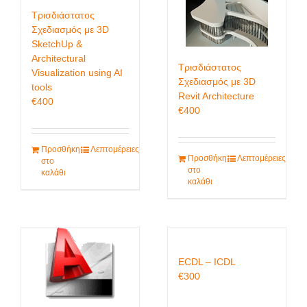
Τρισδιάστατος
Σχεδιασμός με 3D
SketchUp &
Architectural
Τρισδιάστατος
Visualization using AI
Σχεδιασμός με 3D
tools
Revit Architecture
€
400
€
400
Προσθήκη
Λεπτομέρειες
Προσθήκη
Λεπτομέρειες
στο
στο
καλάθι
καλάθι
ECDL – ICDL
€
300