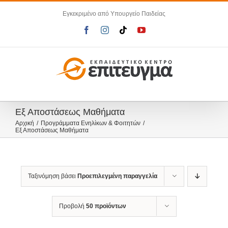
Μετάβαση
Εγκεκριμένο από Υπουργείο Παιδείας
στο
περιεχόμενο
Facebook
Instagram
Tiktok
YouTube
Εξ Αποστάσεως Μαθήματα
Αρχική
Προγράμματα Ενηλίκων & Φοιτητών
Εξ Αποστάσεως Μαθήματα
Ταξινόμηση βάσει
Προεπιλεγμένη παραγγελία
Προβολή
50 προϊόντων