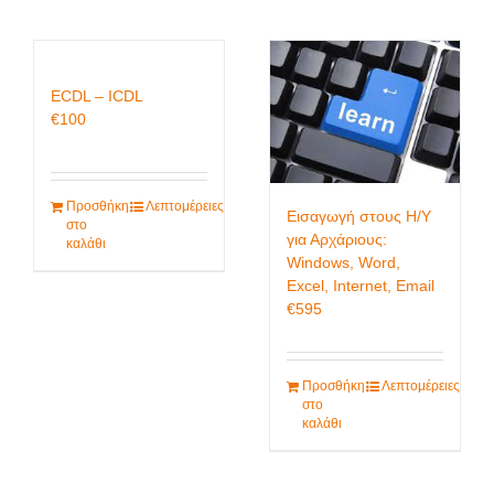
ECDL – ICDL
€
100
Προσθήκη
Λεπτομέρειες
Εισαγωγή στους Η/Υ
στο
για Αρχάριους:
καλάθι
Windows, Word,
Excel, Internet, Email
€
595
Προσθήκη
Λεπτομέρειες
στο
καλάθι