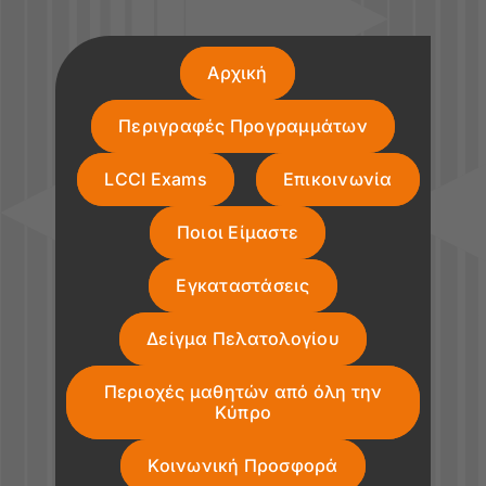
Αρχική
Περιγραφές Προγραμμάτων
LCCI Exams
Επικοινωνία
Ποιοι Είμαστε
Εγκαταστάσεις
Δείγμα Πελατολογίου
Περιοχές μαθητών από όλη την
Κύπρο
Κοινωνική Προσφορά