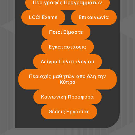
Περιγραφές Προγραμμάτων
LCCI Exams
Επικοινωνία
Ποιοι Είμαστε
Εγκαταστάσεις
Δείγμα Πελατολογίου
Περιοχές μαθητών από όλη την
Κύπρο
Κοινωνική Προσφορά
Θέσεις Εργασίας