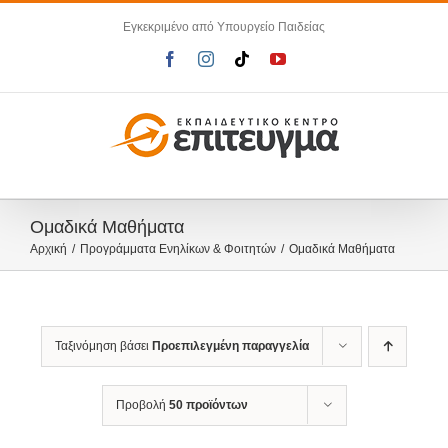
Μετάβαση
Εγκεκριμένο από Υπουργείο Παιδείας
στο
περιεχόμενο
Facebook
Instagram
Tiktok
YouTube
Ομαδικά Μαθήματα
Αρχική
Προγράμματα Ενηλίκων & Φοιτητών
Ομαδικά Μαθήματα
Ταξινόμηση βάσει
Προεπιλεγμένη παραγγελία
Προβολή
50 προϊόντων