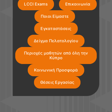
LCCI Exams
Επικοινωνία
Ποιοι Είμαστε
Εγκαταστάσεις
Δείγμα Πελατολογίου
Περιοχές μαθητών από όλη την
Κύπρο
Κοινωνική Προσφορά
Θέσεις Εργασίας