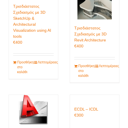
Τρισδιάστατος
Σχεδιασμός με 3D
SketchUp &
Architectural
Τρισδιάστατος
Visualization using AI
Σχεδιασμός με 3D
tools
Revit Architecture
€
400
€
400
Προσθήκη
Λεπτομέρειες
Προσθήκη
Λεπτομέρειες
στο
στο
καλάθι
καλάθι
ECDL – ICDL
€
300