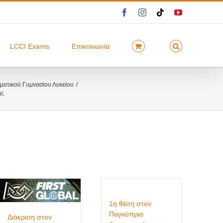
Facebook
Instagram
Tiktok
YouTube
LCCI Exams
Επικοινωνία
οτικού Γυμνασίου Λυκείου
ής
1η θέση στον
Παγκύπριο
Διάκριση στον