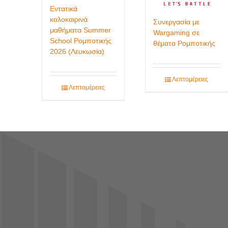
Εντατικά
καλοκαιρινά
Συνεργασία με
μαθήματα Summer
Wargaming σε
School Ρομποτικής
θέματα Ρομποτικής
2026 (Λευκωσία)
Λεπτομέρειες
Λεπτομέρειες