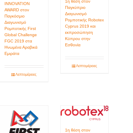
1η θέση στον
INNOVATION
Παγκύπριο
AWARD στον
Διαγωνισμό
Παγκόσμιο
Ρομποτικής Robotex
Διαγωνισμό
Cyprus 2019 και
Ρομποτικής First
εκπροσώπηση
Global Challenge
Κύπρου στην
FGC 2019 στα
Εσθονία
Ηνωμένα Αραβικά
Εμιράτα
Λεπτομέρειες
Λεπτομέρειες
1η θέση στον