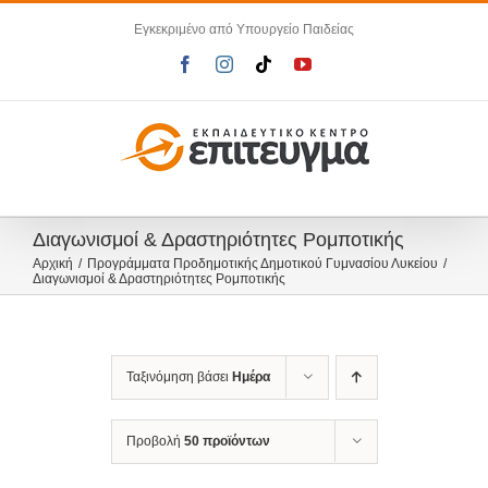
Μετάβαση
Εγκεκριμένο από Υπουργείο Παιδείας
στο
περιεχόμενο
Facebook
Instagram
Tiktok
YouTube
Διαγωνισμοί & Δραστηριότητες Ρομποτικής
Αρχική
Προγράμματα Προδημοτικής Δημοτικού Γυμνασίου Λυκείου
Διαγωνισμοί & Δραστηριότητες Ρομποτικής
Ταξινόμηση βάσει
Ημέρα
Προβολή
50 προϊόντων